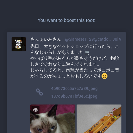
You want to boost this toot:
さふぁいあさん
@Siamese1129@catdon.life
Jul 9
先日、大きなペットショップに行ったら、こ
んなじゃらしがありました
やっぱり毛がある方が良さそうだけど、物珍
しさでそれなりに遊んでくれます。
じゃらしてると、肉球が当たってポコポコ音
がするのがちょっとおもしろいです
4b9073cc5a7c7a89.jpeg
187d9b67a1bf3e5c.jpeg