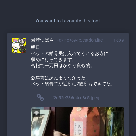
You want to favourite this toot:
岩崎つばさ
@kinoko94@catdon.life
Feb 9
明日　
ペットの納骨受け入れてくれるお寺に
収めに行ってきます。
合祀で一万円はかなり良心的。
数年前はあんまりなかった
ペット納骨堂が近所に2箇所もできてた。
f2e52e786d4ce8c5.jpeg