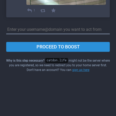
1
PROCEED TO BOOST
Why is this step necessary?
catdon.life
might not be the server where
you are registered, so we need to redirect you to your home server first.
Don't have an account? You can
sign up here